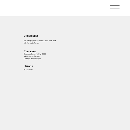
Localização
Rua Principal, nº49,
Vale da Guarda 2665-418
V
ila Franca do Rosário
Contactos
Segunda a Sexta - 9:00 às 20:00
Sábado - 10:00 às 19:00
Domingo - Por Marcação
Horário
917 213 793